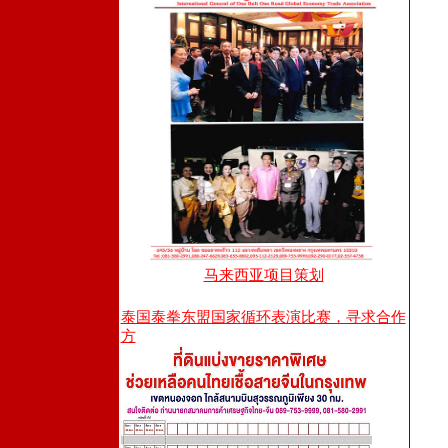
马来西亚项目策划
泰国泰拳东盟国家循环表演比赛，寻求合作
方