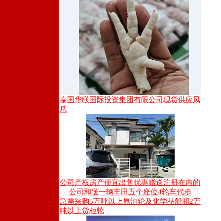
泰国华联国际投资集团有限公司现货供应凤
爪
公司产权房产便宜出售优惠赠送注册在内的
公司和送一辆丰田五个座位4轮车代步
急需采购5万吨以上原油轮及化学品船和2万
吨以上货柜轮