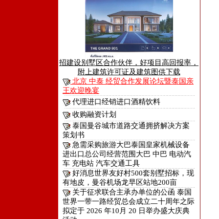
招建设别墅区合作伙伴，好项目高回报率，
附上建筑许可证及建筑图供下载
北京 中泰 经贸合作发展论坛暨泰国亲
王欢迎晚宴
代理进口经销进口酒精饮料
收购融资计划
泰国曼谷城市道路交通拥挤解决方案
策划书
急需采购旅游大巴泰国皇家机械设备
进出口总公司经营范围大巴 中巴 电动汽
车 充电站 汽车交通工具
好消息世界友好村500套别墅招标，现
有地皮，曼谷机场龙早区站地200亩
关于征求联合主承办单位的公函 泰国
世界一带一路经贸总会成立二十周年之际
拟定于 2026 年10月 20 日举办盛大庆典