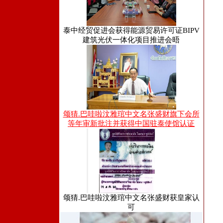
泰中经贸促进会获得能源贸易许可证BIPV
建筑光伏一体化项目推进会晤
颂猜.巴哇啦汶雅琯中文名张盛财旗下会所
等年审新批注并获得中国驻泰使馆认证
颂猜.巴哇啦汶雅琯中文名张盛财获皇家认
可