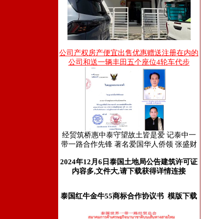
公司产权房产便宜出售优惠赠送注册在内的
公司和送一辆丰田五个座位4轮车代步
经贸筑桥惠中泰守望故土皆是爱 记泰中一
带一路合作先锋 著名爱国华人侨领 张盛财
2024年12月6日泰国土地局公告建筑许可证
内容多,文件大,请下载获得详情连接
泰国红牛金牛55商标合作协议书 模版下载