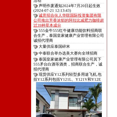
活动
声明作废通知2024年7月20日起生效
(2024-07-21 12:13:43)
诚意招合伙人华联国际投资集团有限
公司推出芳香浓郁的阿拉比减肥力咖啡超
过39种草本成分
555金牛555红牛健康功能饮料招商联
合生产，泰国皇家健康产业管理有限公司
诚招代理商
大量供应泰国碎米
中泰联合举办选美大赛向全球招商
泰国皇家健康产业管理有限公司其下
555矛台白酒等酒类，招商联合生产，诚
招代理商
现货供应Y12系列轻型多用途飞机,包
括Y12系列包括Y121L、Y121V和Y12E