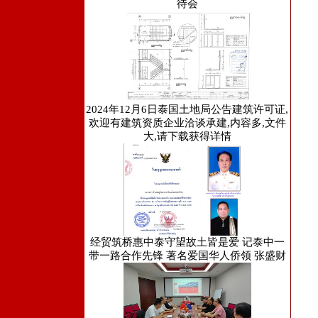
待会
2024年12月6日泰国土地局公告建筑许可证,
欢迎有建筑资质企业洽谈承建,内容多,文件
大,请下载获得详情
经贸筑桥惠中泰守望故土皆是爱 记泰中一
带一路合作先锋 著名爱国华人侨领 张盛财