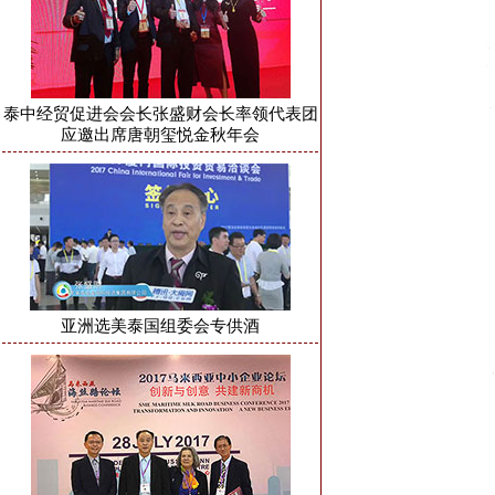
泰中经贸促进会会长张盛财会长率领代表团
应邀出席唐朝玺悦金秋年会
亚洲选美泰国组委会专供酒