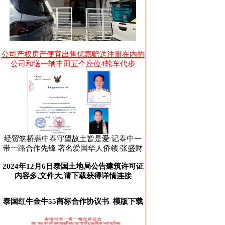
公司产权房产便宜出售优惠赠送注册在内的
公司和送一辆丰田五个座位4轮车代步
经贸筑桥惠中泰守望故土皆是爱 记泰中一
带一路合作先锋 著名爱国华人侨领 张盛财
2024年12月6日泰国土地局公告建筑许可证
内容多,文件大,请下载获得详情连接
泰国红牛金牛55商标合作协议书 模版下载