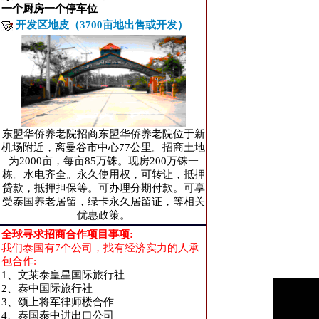
一个厨房一个停车位
开发区地皮（3700亩地出售或开发）
东盟华侨养老院招商东盟华侨养老院位于新
机场附近，离曼谷市中心77公里。招商土地
为2000亩，每亩85万铢。现房200万铢一
栋。水电齐全。永久使用权，可转让，抵押
贷款，抵押担保等。可办理分期付款。可享
受泰国养老居留，绿卡永久居留证，等相关
优惠政策。
全球寻求招商合作项目事项:
我们泰国有7个公司，找有经济实力的人承
包合作:
1、文莱泰皇星国际旅行社
2、泰中国际旅行社
3、颂上将军律师楼合作
4、泰国泰中进出口公司