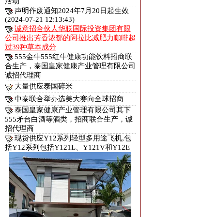
活动
声明作废通知2024年7月20日起生效
(2024-07-21 12:13:43)
诚意招合伙人华联国际投资集团有限
公司推出芳香浓郁的阿拉比减肥力咖啡超
过39种草本成分
555金牛555红牛健康功能饮料招商联
合生产，泰国皇家健康产业管理有限公司
诚招代理商
大量供应泰国碎米
中泰联合举办选美大赛向全球招商
泰国皇家健康产业管理有限公司其下
555矛台白酒等酒类，招商联合生产，诚
招代理商
现货供应Y12系列轻型多用途飞机,包
括Y12系列包括Y121L、Y121V和Y12E