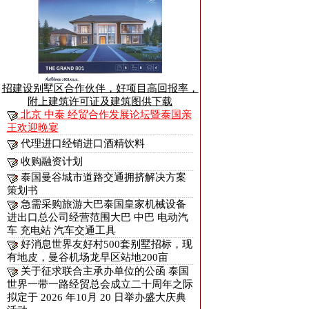
招建设别墅区合作伙伴，好项目高回报率，
附上建筑许可证及建筑图供下载
北京 中泰 经贸合作发展论坛暨泰国亲
王欢迎晚宴
代理进口经销进口酒精饮料
收购融资计划
泰国曼谷城市道路交通拥挤解决方案
策划书
急需采购旅游大巴泰国皇家机械设备
进出口总公司经营范围大巴 中巴 电动汽
车 充电站 汽车交通工具
好消息世界友好村500套别墅招标，现
有地皮，曼谷机场龙早区站地200亩
关于征求联合主承办单位的公函 泰国
世界一带一路经贸总会成立二十周年之际
拟定于 2026 年10月 20 日举办盛大庆典