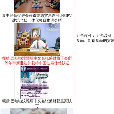
泰中经贸促进会获得能源贸易许可证BIPV
建筑光伏一体化项目推进会晤
经营许可： 经营蔬
食品、即食食品的贸
颂猜.巴哇啦汶雅琯中文名张盛财旗下会所
等年审新批注并获得中国驻泰使馆认证
颂猜.巴哇啦汶雅琯中文名张盛财获皇家认
可