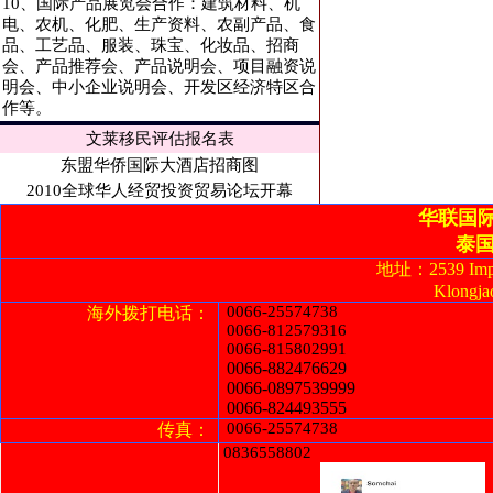
10、国际产品展览会合作：建筑材料、机
电、农机、化肥、生产资料、农副产品、食
品、工艺品、服装、珠宝、化妆品、招商
会、产品推荐会、产品说明会、项目融资说
明会、中小企业说明会、开发区经济特区合
作等。
文莱移民评估报名表
东盟华侨国际大酒店招商图
2010全球华人经贸投资贸易论坛开幕
华联国
泰
地址：2539 Imperi
Klongja
0066-25574738
海外拨打电话：
0066-812579316
0066-815802991
0066-882476629
0066-0897539999
0066-824493555
0066-25574738
传真：
0836558802