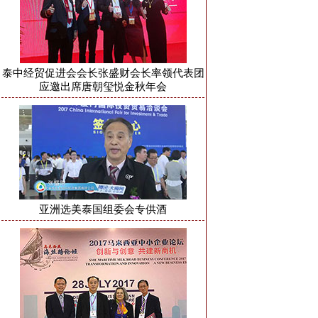
泰中经贸促进会会长张盛财会长率领代表团
应邀出席唐朝玺悦金秋年会
亚洲选美泰国组委会专供酒