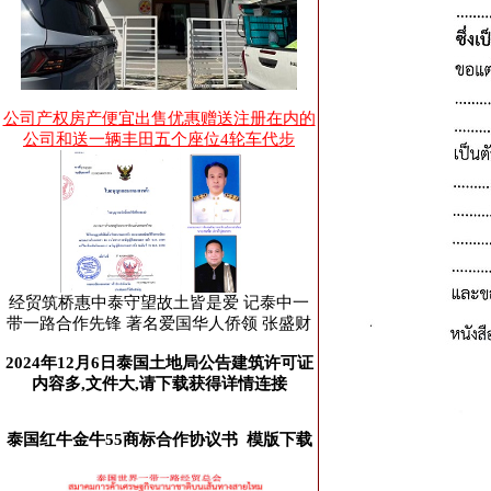
公司产权房产便宜出售优惠赠送注册在内的
公司和送一辆丰田五个座位4轮车代步
经贸筑桥惠中泰守望故土皆是爱 记泰中一
带一路合作先锋 著名爱国华人侨领 张盛财
2024年12月6日泰国土地局公告建筑许可证
内容多,文件大,请下载获得详情连接
泰国红牛金牛55商标合作协议书 模版下载