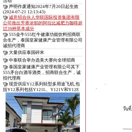
活动
声明作废通知2024年7月20日起生效
(2024-07-21 12:13:43)
诚意招合伙人华联国际投资集团有限
公司推出芳香浓郁的阿拉比减肥力咖啡超
过39种草本成分
555金牛555红牛健康功能饮料招商联
合生产，泰国皇家健康产业管理有限公司
诚招代理商
大量供应泰国碎米
中泰联合举办选美大赛向全球招商
泰国皇家健康产业管理有限公司其下
555矛台白酒等酒类，招商联合生产，诚
招代理商
现货供应Y12系列轻型多用途飞机,包
括Y12系列包括Y121L、Y121V和Y12E