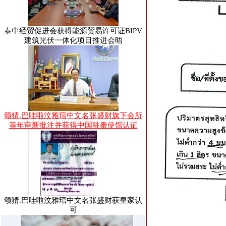
泰中经贸促进会获得能源贸易许可证BIPV
建筑光伏一体化项目推进会晤
颂猜.巴哇啦汶雅琯中文名张盛财旗下会所
等年审新批注并获得中国驻泰使馆认证
颂猜.巴哇啦汶雅琯中文名张盛财获皇家认
可