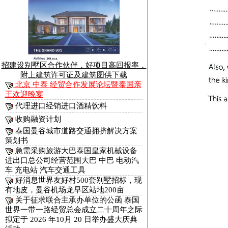
招建设别墅区合作伙伴，好项目高回报率，
附上建筑许可证及建筑图供下载
北京 中泰 经贸合作发展论坛暨泰国亲
王欢迎晚宴
代理进口经销进口酒精饮料
收购融资计划
泰国曼谷城市道路交通拥挤解决方案
策划书
急需采购旅游大巴泰国皇家机械设备
进出口总公司经营范围大巴 中巴 电动汽
车 充电站 汽车交通工具
好消息世界友好村500套别墅招标，现
有地皮，曼谷机场龙早区站地200亩
关于征求联合主承办单位的公函 泰国
世界一带一路经贸总会成立二十周年之际
拟定于 2026 年10月 20 日举办盛大庆典