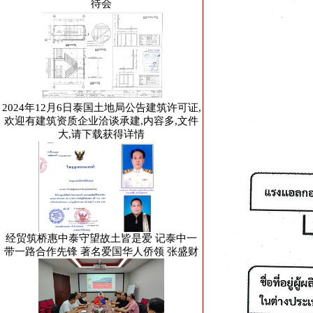
待会
2024年12月6日泰国土地局公告建筑许可证,
欢迎有建筑资质企业洽谈承建,内容多,文件
大,请下载获得详情
经贸筑桥惠中泰守望故土皆是爱 记泰中一
带一路合作先锋 著名爱国华人侨领 张盛财