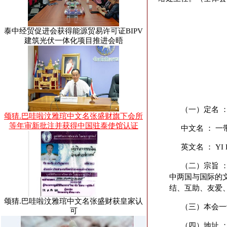
泰中经贸促进会获得能源贸易许可证BIPV
建筑光伏一体化项目推进会晤
（一）定名 
颂猜.巴哇啦汶雅琯中文名张盛财旗下会所
等年审新批注并获得中国驻泰使馆认证
中文名 ： 
英文名 ： YI D
（二）宗旨 
中两国与国际的
结、互助、友爱
颂猜.巴哇啦汶雅琯中文名张盛财获皇家认
（三）本会一
可
（四）地址 