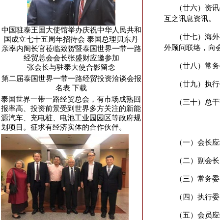
（廿六）资讯
互之讯息资讯。
中国驻泰王国大使馆举办庆祝中华人民共和
（廿七）海外
国成立七十五周年招待会 泰国总理贝东丹
外顾问联络，向
亲率内阁长官莅临致贺暨泰国世界一带一路
经贸总会会长张盛财应邀参加
（廿八）常务
张会长与驻泰大使合影留念
第二届泰国世界一带一路经贸投资洽谈会报
（廿九）执行
名表
下载
泰国世界一带一路经贸总会，有市场成熟回
（三十）总干
报率高、投资前景受到世界多方关注的新能
源汽车、充电桩、电池工业园园区等政府规
划项目。征求有经济实体的合作伙伴。
（一）会长应
（二）副会长
（三）常务委
（四）执行委
（五）会员应