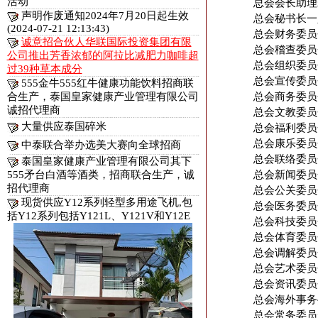
活动
总会会长助理
声明作废通知2024年7月20日起生效
总会秘书长一
(2024-07-21 12:13:43)
总会财务委员
诚意招合伙人华联国际投资集团有限
总会稽查委员
公司推出芳香浓郁的阿拉比减肥力咖啡超
总会组织委员
过39种草本成分
总会宣传委员
555金牛555红牛健康功能饮料招商联
总会商务委员
合生产，泰国皇家健康产业管理有限公司
诚招代理商
总会文教委员
大量供应泰国碎米
总会福利委员
总会康乐委员
中泰联合举办选美大赛向全球招商
总会联络委员
泰国皇家健康产业管理有限公司其下
总会新闻委员
555矛台白酒等酒类，招商联合生产，诚
招代理商
总会公关委员
现货供应Y12系列轻型多用途飞机,包
总会医务委员
括Y12系列包括Y121L、Y121V和Y12E
总会科技委员
总会体育委员
总会调解委员
总会艺术委员
总会资讯委员
总会海外事务
总会常务委员