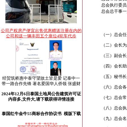
总会执行委员
总会总干事一
公司产权房产便宜出售优惠赠送注册在内的
（一）总会任
公司和送一辆丰田五个座位4轮车代步
（二）会长为
（三）副会长
（四）会长助
（五）秘书长
经贸筑桥惠中泰守望故土皆是爱 记泰中一
带一路合作先锋 著名爱国华人侨领 张盛财
（六）总会各
2024年12月6日泰国土地局公告建筑许可证
（七）总会常
内容多,文件大,请下载获得详情连接
（八）总会执
泰国红牛金牛55商标合作协议书 模版下载
（九）总会名