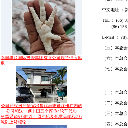
中文地址 ：新
TEL ： (66) 81
(86) 156 2654
E-Mail ：
ydy
（五）本总会成
泰国华联国际投资集团有限公司现货供应凤
（六）本总会
爪
（七）本总会
（一）本总会
（二）本总会
公司产权房产便宜出售优惠赠送注册在内的
公司和送一辆丰田五个座位4轮车代步
（三）本总会
急需采购5万吨以上原油轮及化学品船和2万
吨以上货柜轮
（四）本总会