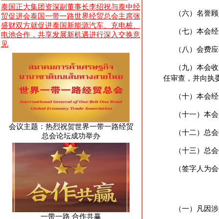
泰国正大集团资深副董事长李绍祝与泰中经
（六）名誉顾
贸促进会泰国一带一路世界经贸总会主席张
盛财双方就促进泰国新能源汽车、充电桩、
（七）本会经
电池合作，共享发展新机遇进行深入交换意
见
（八）会费应
（九）本会收
任审查，并向执
（十）本会经
（十一）本会
会议主题：热烈祝贺世界一带一路经贸
（十二）总会
总会论坛成功举办
（十三）总会
（签字人为会
（一）凡因涉
一带一路 合作共赢