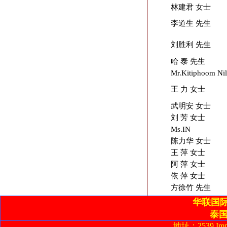
林建君 女士
李道生 先生
刘胜利 先生
哈 泰 先生
Mr.Kitiphoom Nil
王 力 女士
武明安 女士
刘 芳 女士
Ms.IN
陈力华 女士
王 萍 女士
阿 萍 女士
依 萍 女士
方徐竹 先生
华联国
泰
地址：2539 Imperi