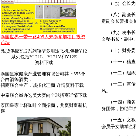
（七）会长为
（八）副会长
定副会长暂摄会
（九）秘书长
泰国世界一带一路495人来泰参加项目投资
文秘书长丶副中
论坛
（十）财务委
现货供应Y12系列轻型多用途飞机,包括Y12
系列包括Y121L、Y121V和Y12E
（十一）稽查
资料下载
（十二）组织
泰国皇家健康产业管理有限公司其下555矛
台白酒等酒类，
（十三）宣传
招商联合生产，诚招代理商 详情资料下载
风。
中泰联合举办选美大赛向全球招商
详情下载
（十四）商务
泰国皇家金杯咖啡全面招商，共赢财富新机
务团体，协助举
遇
（十五）文教
会员子女助学金