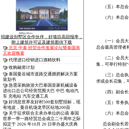
（五）本总会
（六）本总会
招建设别墅区合作伙伴，好项目高回报率，
（一）会员大
附上建筑许可证及建筑图供下载
总会最高管理者
北京 中泰 经贸合作发展论坛暨泰国亲
王欢迎晚宴
（二）会员大
代理进口经销进口酒精饮料
集，可举行特别“
收购融资计划
泰国曼谷城市道路交通拥挤解决方案
（三）总会执
策划书
求或会长召集，可
急需采购旅游大巴泰国皇家机械设备
进出口总公司经营范围大巴 中巴 电动汽
（四）副会长
车 充电站 汽车交通工具
好消息世界友好村500套别墅招标，现
（五）常务执
有地皮，曼谷机场龙早区站地200亩
（六）本总会
关于征求联合主承办单位的公函 泰国
世界一带一路经贸总会成立二十周年之际
总会副会长若
拟定于 2026 年10月 20 日举办盛大庆典