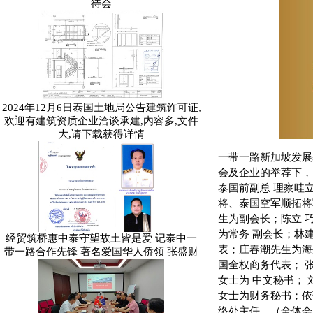
待会
2024年12月6日泰国土地局公告建筑许可证,
欢迎有建筑资质企业洽谈承建,内容多,文件
大,请下载获得详情
一带一路新加坡发展
会及企业的举荐下， 推
泰国前副总 理察哇立
将、泰国空军顺拓将
生为副会长；陈立 
为常务 副会长；林
经贸筑桥惠中泰守望故土皆是爱 记泰中一
表；庄春潮先生为海外事
带一路合作先锋 著名爱国华人侨领 张盛财
国全权商务代表； 
女士为 中文秘书； 
女士为财务秘书；依
络处主任。（全体会