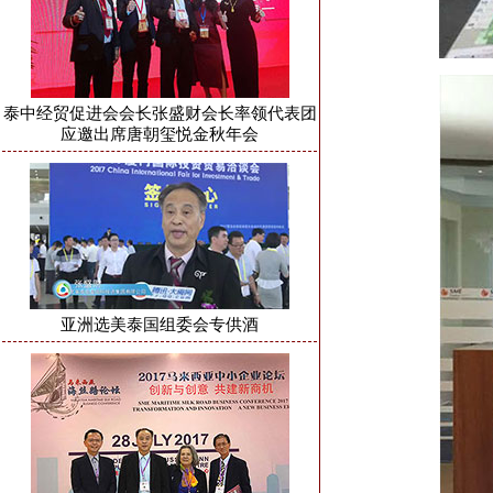
泰中经贸促进会会长张盛财会长率领代表团
应邀出席唐朝玺悦金秋年会
亚洲选美泰国组委会专供酒