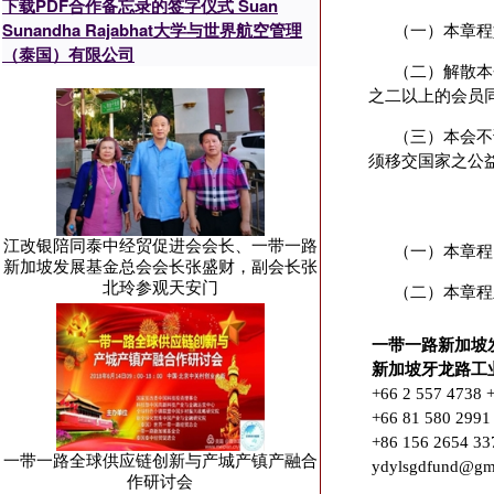
下载PDF合作备忘录的签字仪式 Suan
Sunandha Rajabhat大学与世界航空管理
（一）本章程
（泰国）有限公司
（二）解散本
之二以上的会员
（三）本会不
须移交国家之公
江改银陪同泰中经贸促进会会长、一带一路
（一）本章程
新加坡发展基金总会会长张盛财，副会长张
北玲参观天安门
（二）本章程
一带一路新加坡
新加坡牙龙路工业
+66 2 557 4738 
+66 81 580 2991
+86 156 2654 33
一带一路全球供应链创新与产城产镇产融合
ydylsgdfund@gm
作研讨会