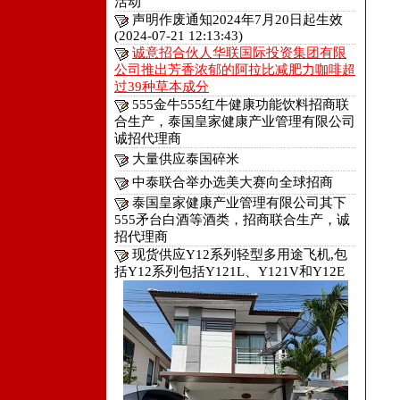
活动
声明作废通知2024年7月20日起生效
(2024-07-21 12:13:43)
诚意招合伙人华联国际投资集团有限
公司推出芳香浓郁的阿拉比减肥力咖啡超
过39种草本成分
555金牛555红牛健康功能饮料招商联
合生产，泰国皇家健康产业管理有限公司
诚招代理商
大量供应泰国碎米
中泰联合举办选美大赛向全球招商
泰国皇家健康产业管理有限公司其下
555矛台白酒等酒类，招商联合生产，诚
招代理商
现货供应Y12系列轻型多用途飞机,包
括Y12系列包括Y121L、Y121V和Y12E