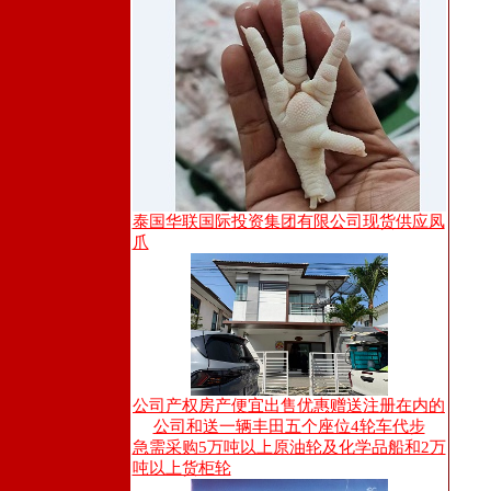
泰国华联国际投资集团有限公司现货供应凤
爪
公司产权房产便宜出售优惠赠送注册在内的
公司和送一辆丰田五个座位4轮车代步
急需采购5万吨以上原油轮及化学品船和2万
吨以上货柜轮