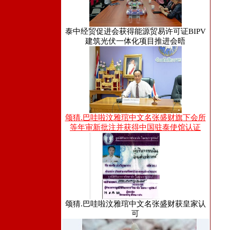
泰中经贸促进会获得能源贸易许可证BIPV
建筑光伏一体化项目推进会晤
颂猜.巴哇啦汶雅琯中文名张盛财旗下会所
等年审新批注并获得中国驻泰使馆认证
颂猜.巴哇啦汶雅琯中文名张盛财获皇家认
可