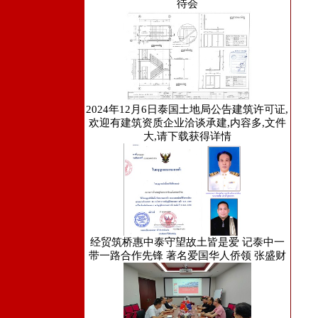
待会
2024年12月6日泰国土地局公告建筑许可证,
欢迎有建筑资质企业洽谈承建,内容多,文件
大,请下载获得详情
经贸筑桥惠中泰守望故土皆是爱 记泰中一
带一路合作先锋 著名爱国华人侨领 张盛财