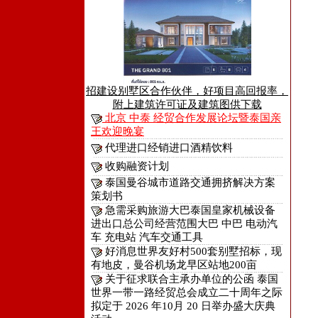
招建设别墅区合作伙伴，好项目高回报率，
附上建筑许可证及建筑图供下载
北京 中泰 经贸合作发展论坛暨泰国亲
王欢迎晚宴
代理进口经销进口酒精饮料
收购融资计划
泰国曼谷城市道路交通拥挤解决方案
策划书
急需采购旅游大巴泰国皇家机械设备
进出口总公司经营范围大巴 中巴 电动汽
车 充电站 汽车交通工具
好消息世界友好村500套别墅招标，现
有地皮，曼谷机场龙早区站地200亩
关于征求联合主承办单位的公函 泰国
世界一带一路经贸总会成立二十周年之际
拟定于 2026 年10月 20 日举办盛大庆典