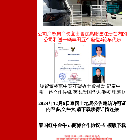
公司产权房产便宜出售优惠赠送注册在内的
公司和送一辆丰田五个座位4轮车代步
经贸筑桥惠中泰守望故土皆是爱 记泰中一
带一路合作先锋 著名爱国华人侨领 张盛财
2024年12月6日泰国土地局公告建筑许可证
内容多,文件大,请下载获得详情连接
泰国红牛金牛55商标合作协议书 模版下载