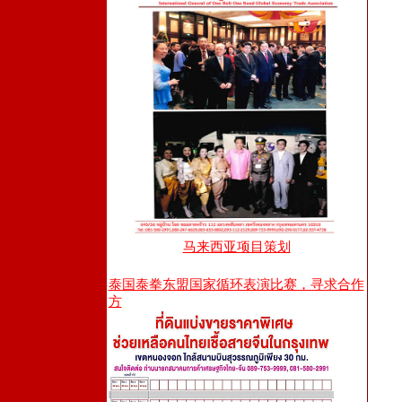
马来西亚项目策划
泰国泰拳东盟国家循环表演比赛，寻求合作
方