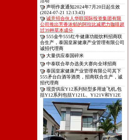
活动
声明作废通知2024年7月20日起生效
(2024-07-21 12:13:43)
诚意招合伙人华联国际投资集团有限
公司推出芳香浓郁的阿拉比减肥力咖啡超
过39种草本成分
555金牛555红牛健康功能饮料招商联
合生产，泰国皇家健康产业管理有限公司
诚招代理商
大量供应泰国碎米
中泰联合举办选美大赛向全球招商
泰国皇家健康产业管理有限公司其下
555矛台白酒等酒类，招商联合生产，诚
招代理商
现货供应Y12系列轻型多用途飞机,包
括Y12系列包括Y121L、Y121V和Y12E