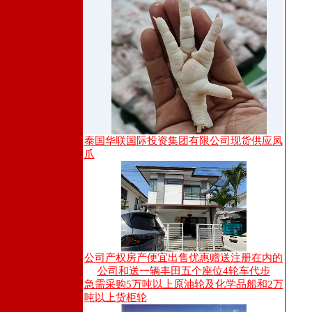
泰国华联国际投资集团有限公司现货供应凤
爪
公司产权房产便宜出售优惠赠送注册在内的
公司和送一辆丰田五个座位4轮车代步
急需采购5万吨以上原油轮及化学品船和2万
吨以上货柜轮