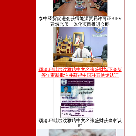
泰中经贸促进会获得能源贸易许可证BIPV
建筑光伏一体化项目推进会晤
颂猜.巴哇啦汶雅琯中文名张盛财旗下会所
等年审新批注并获得中国驻泰使馆认证
颂猜.巴哇啦汶雅琯中文名张盛财获皇家认
可