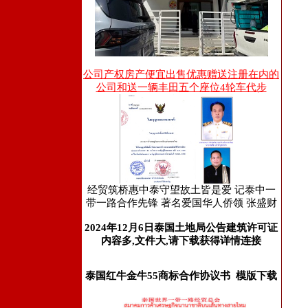
公司产权房产便宜出售优惠赠送注册在内的
公司和送一辆丰田五个座位4轮车代步
经贸筑桥惠中泰守望故土皆是爱 记泰中一
带一路合作先锋 著名爱国华人侨领 张盛财
2024年12月6日泰国土地局公告建筑许可证
内容多,文件大,请下载获得详情连接
泰国红牛金牛55商标合作协议书 模版下载