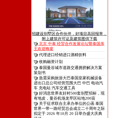
招建设别墅区合作伙伴，好项目高回报率，
附上建筑许可证及建筑图供下载
北京 中泰 经贸合作发展论坛暨泰国亲
王欢迎晚宴
代理进口经销进口酒精饮料
收购融资计划
泰国曼谷城市道路交通拥挤解决方案
策划书
急需采购旅游大巴泰国皇家机械设备
进出口总公司经营范围大巴 中巴 电动汽
车 充电站 汽车交通工具
好消息世界友好村500套别墅招标，现
有地皮，曼谷机场龙早区站地200亩
关于征求联合主承办单位的公函 泰国
世界一带一路经贸总会成立二十周年之际
拟定于 2026 年10月 20 日举办盛大庆典