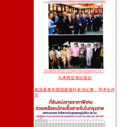
马来西亚项目策划
泰国泰拳东盟国家循环表演比赛，寻求合作
方