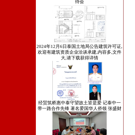
待会
2024年12月6日泰国土地局公告建筑许可证,
欢迎有建筑资质企业洽谈承建,内容多,文件
大,请下载获得详情
经贸筑桥惠中泰守望故土皆是爱 记泰中一
带一路合作先锋 著名爱国华人侨领 张盛财